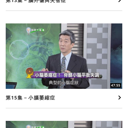
第13集－腦外傷與失智症
47:55
第15集－小腦萎縮症