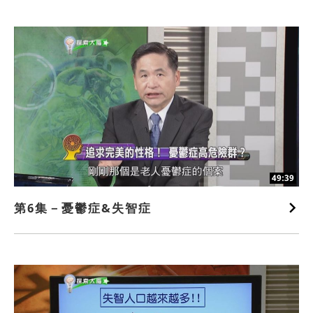
49:39
第6集－憂鬱症&失智症