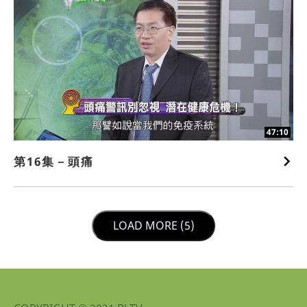
47:10
第16集－頭痛
LOAD NEXT PAGE
LOAD MORE (5)