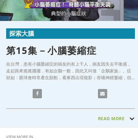
Video
Skip to collection list
Skip to video grid
探索大腦
第15集－小腦萎縮症
在台灣，患有小腦萎縮症的病友約有上千人，病友因失去平衡感，
走起路來搖搖擺擺，有如企鵝一般，因此又叫做「企鵝家族」。症
狀如：眼球會時常產生顫動，看東西出現複影；吞嚥神經萎縮，但
最重要的是他們的意識跟正常人一樣清楚，對於冷、熱、癢、痛都
非常敏感，只是無法表示而已，目前尚無治癒的藥物與方式，今天
Share 第15集－小腦萎縮症 on Facebook
Email 第15集－小腦
的節目針對小腦萎縮症，邀請到神經醫學中心宋秉文醫師 來分享討
論。
READ MORE
VIEW MORE IN