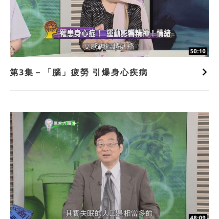
50:10
第3集－「腦」疲勞 引爆身心疾病
48:09