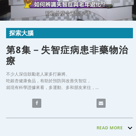
Video
Skip to collection list
Skip to video grid
探索大腦
第8集－失智症病患非藥物治
療
不少人深信鼓勵老人家多打麻將、

吃銀杏健康食品，有助於預防與改善失智症，

就現有科學證據來看，多運動、多和朋友來往，

恐怕才是最有效，且副作用與風險最低的防治方式。

今天的節目中針對失智症病患，日常如何做好非藥物治療的議題，
Share 第8集－失智症病患非藥物治療 on Faceb
Email 第8集－失智
邀請到台北市立聯合醫院仁愛院區專任內科系醫療部主任兼神經內
科主任甄瑞興醫師，來分享如何照護身心靈的健康。
READ MORE