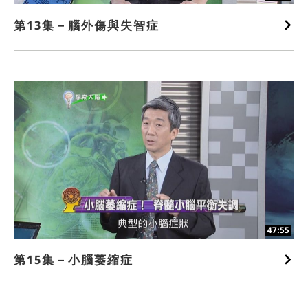
第13集－腦外傷與失智症
47:55
第15集－小腦萎縮症