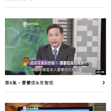
49:39
第6集－憂鬱症&失智症