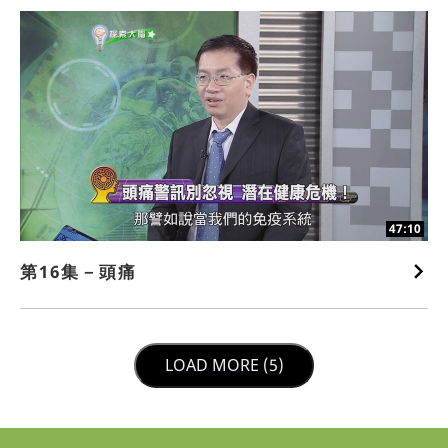
47:10
第16集－頭痛
LOAD NEXT PAGE
LOAD MORE (5)