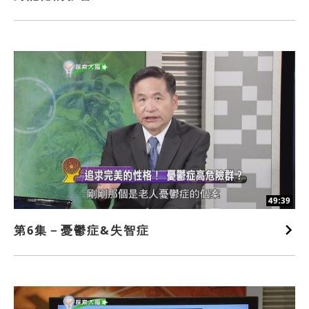
49:39
第6集－憂鬱症&失智症