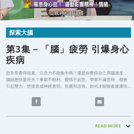
Video
Skip to collection list
Skip to video grid
探索大腦
第3集－「腦」疲勞 引爆身心
疾病
您常常覺得很累、注意力不能集中嗎？還是你覺得自己用腦過度，
腦細胞快要死光？事業不順利、愛情不如意、學業不滿意時，都會
引起壓力，然後造成神經衰弱、焦慮和沮喪。如何才能恢復健康快
樂的生活？面對大腦，你還不知保養，也未能善用它嗎？

Share 第3集－「腦」疲勞 引爆身心疾病 on Face
Email 第3集－「腦
今天的節目針對「腦」疲勞、引爆身心疾病，邀請到台北醫學大學
萬芳醫院執行長 謝瀛華 醫師、耕莘醫院精神科暨生理衛生中心主任 
劉宜釗醫師，來分享相關問題的預防與保健。
READ MORE