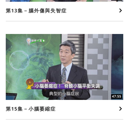
第13集－腦外傷與失智症
47:55
第15集－小腦萎縮症