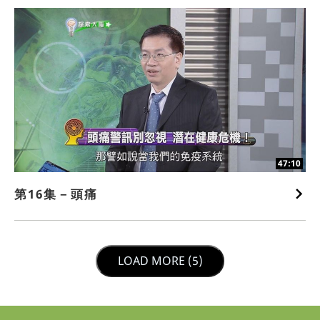
47:10
第16集－頭痛
LOAD NEXT PAGE
LOAD MORE (5)