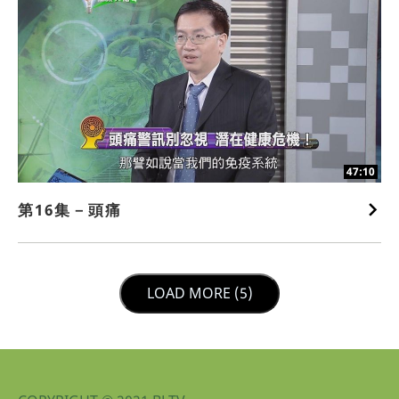
47:10
第16集－頭痛
LOAD NEXT PAGE
LOAD MORE (5)