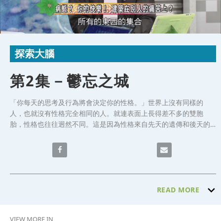
Video
Skip to collection list
Skip to video grid
探索大腦
第2集－鬱忘之城
「你每天的思考及行為將會決定你的性格。」世界上沒有同樣的
人，也就沒有性格完全相同的人。就連表面上長得差不多的雙胞
胎，性格也往往迥然不同。這是因為性格來自先天的遺傳和後天的
生活影響，由交錯的心理所構成。什麼是『致癌性格』？孤僻、抑
鬱、多愁善感，好生悶氣，自我體驗深刻卻不願意表露、沈默寡
Share 第2集－鬱忘之城 on Facebook
Email 第2集－鬱忘之
言、處世冷淡、心胸狹窄、常鑽牛角尖、容易記仇、易躁易怒、忍
耐力差…等。節目邀請到 精神科 林耕新 醫師 來剖析說明人格違常
的奧秘。
READ MORE
VIEW MORE IN