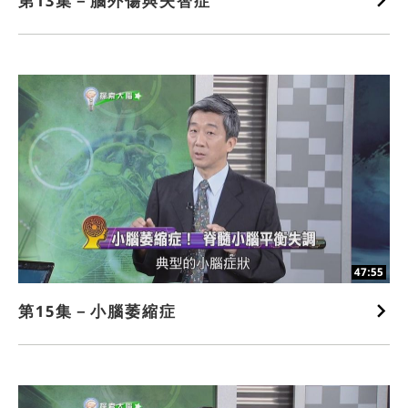
第13集－腦外傷與失智症
47:55
第15集－小腦萎縮症