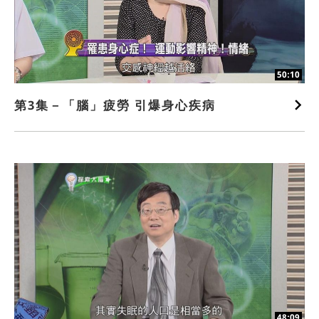
50:10
第3集－「腦」疲勞 引爆身心疾病
48:09