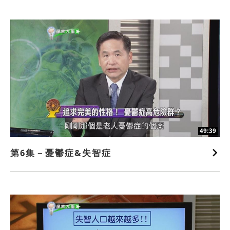
49:39
第6集－憂鬱症&失智症